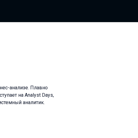
знес-анализе. Плавно
упает на Analyst Days,
истемный аналитик.