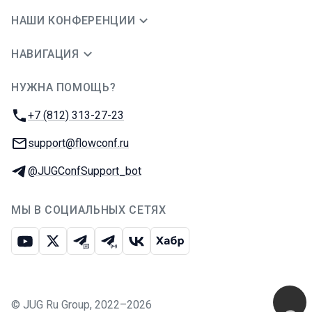
НАШИ КОНФЕРЕНЦИИ
НАВИГАЦИЯ
НУЖНА ПОМОЩЬ?
JUG Ru Group
Телефон:
+7 (812) 313-27-23
E-mail:
support@flowconf.ru
Телеграм:
@JUGConfSupport_bot
МЫ В СОЦИАЛЬНЫХ СЕТЯХ
Ютуб
Икс
Телеграм-чат
Телеграм-канал
ВКонтакте
Хабр
©
JUG Ru Group
,
2022–2026