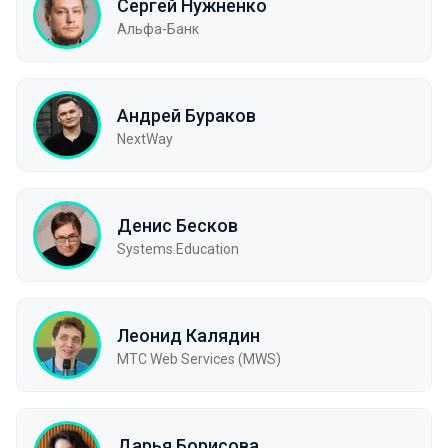
Сергей Нужненко
Альфа-Банк
Андрей Бураков
NextWay
Денис Бесков
Systems.Education
Леонид Калядин
МТС Web Services (MWS)
Дарья Борисова