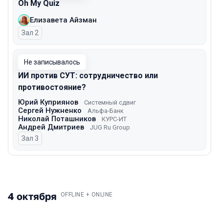
Oh My Quiz
Елизавета Айзман
Зал 2
Не записывалось
ИИ против СУТ: сотрудничество или
противостояние?
Юрий Куприянов
Системный сдвиг
Сергей Нужненко
Альфа-Банк
Николай Поташников
КУРС-ИТ
Андрей Дмитриев
JUG Ru Group
Зал 3
4 октября
.
OFFLINE + ONLINE