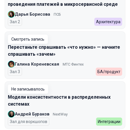
проведения платежей в микросервисной среде
Дарья Борисова
ПСБ
Зал 2
Архитектура
Смотреть запись
Перестаньте спрашивать «что нужно» — начните
спрашивать «зачем»
Галина Кореневская
МТС Финтех
Зал 3
БА/продукт
Не записывалось
Модели консистентности в распределенных
системах
Андрей Бураков
NextWay
Зал для воркшопов
Интеграции