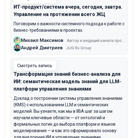
ИТ-продукт/система вчера, сегодня, завтра.
Управление на протяжении всего ЖЦ
Поговорим о важности системного подхода к работе с
бизнес-требованиями в проектах.
Михаил Максимов
Автор и ведущий канала про бизнес/системных аналитиков — «ЦифраБуква»
Андрей Дмитриев
JUG Ru Group
Смотреть запись
Трансформация знаний бизнес-анализа для
ИИ: семантическая модель знаний для LLM-
платформ управления знаниями
Доклад о построении системы управления знаниями
(KMS) с использованием LLM и семантических
моделей. Вы узнаете, как мы в IIBA шаг за шагом
изучали ключевые области — от онтологий и
формальных логик до выбора платформ и языков
моделирования — и как это сформировало основу
для внедрения ИИ в управление знаниями.