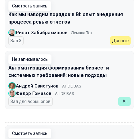
Смотреть запись
Как мы наводим порядок в BI: опыт внедрения
процесса ревью отчетов
Ринат Хабибрахманов
Лемана Тех
Зал 3
Данные
Не записывалось
Автоматизация формирования бизнес- и
системных требований: новые подходы
Андрей Свистунов
AI IDE BAS
Федор Гомазов
AI IDE BAS
Зал для воркшопов
AI
00:00
Смотреть запись