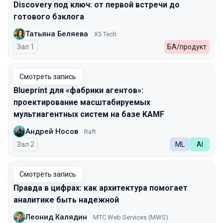
Discovery под ключ: от первой встречи до
готового бэклога
Татьяна Беляева
X5 Tech
Зал 1
БА/продукт
Смотреть запись
Blueprint для «фабрики агентов»:
проектирование масштабируемых
мультиагентных систем на базе KAMF
Андрей Носов
Raft
Зал 2
ML
AI
Смотреть запись
Правда в цифрах: как архитектура помогает
аналитике быть надежной
Леонид Калядин
МТС Web Services (MWS)