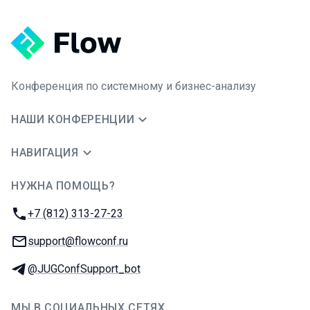
Конференция по системному и бизнес-анализу
НАШИ КОНФЕРЕНЦИИ
НАВИГАЦИЯ
НУЖНА ПОМОЩЬ?
JUG Ru Group
Телефон:
+7 (812) 313-27-23
E-mail:
support@flowconf.ru
Телеграм:
@JUGConfSupport_bot
МЫ В СОЦИАЛЬНЫХ СЕТЯХ