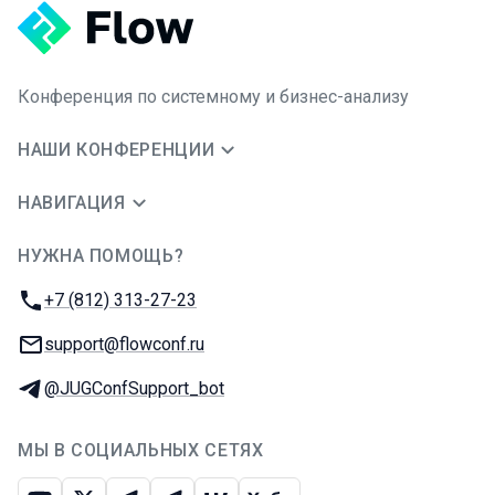
Конференция по системному и бизнес-анализу
НАШИ КОНФЕРЕНЦИИ
НАВИГАЦИЯ
НУЖНА ПОМОЩЬ?
JUG Ru Group
Телефон:
+7 (812) 313-27-23
E-mail:
support@flowconf.ru
Телеграм:
@JUGConfSupport_bot
МЫ В СОЦИАЛЬНЫХ СЕТЯХ