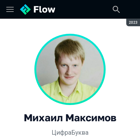
Сезон
2023
Михаил Максимов
ЦифраБуква