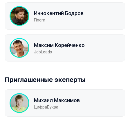
Иннокентий Бодров
Finom
Максим Корейченко
JobLeads
Приглашенные эксперты
Михаил Максимов
ЦифраБуква