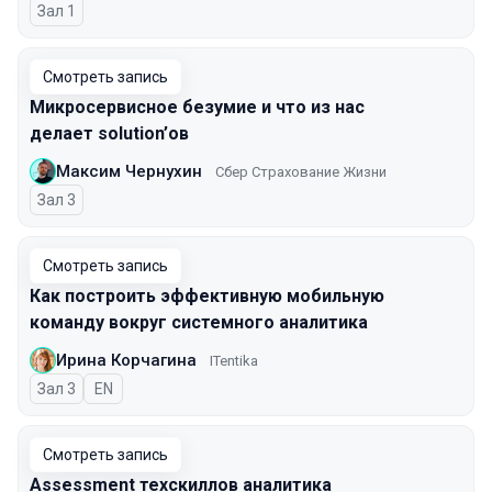
Зал 1
Смотреть запись
Микросервисное безумие и что из нас
делает solution’ов
Максим Чернухин
Сбер Страхование Жизни
Зал 3
Смотреть запись
Как построить эффективную мобильную
команду вокруг системного аналитика
Ирина Корчагина
ITentika
Зал 3
На английском языке
EN
Смотреть запись
Assessment техскиллов аналитика