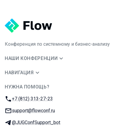
Конференция по системному и бизнес-анализу
НАШИ КОНФЕРЕНЦИИ
НАВИГАЦИЯ
НУЖНА ПОМОЩЬ?
JUG Ru Group
Телефон:
+7 (812) 313-27-23
E-mail:
support@flowconf.ru
Телеграм:
@JUGConfSupport_bot