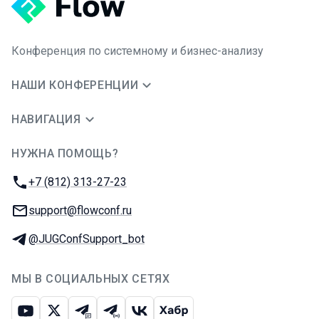
Конференция по системному и бизнес-анализу
НАШИ КОНФЕРЕНЦИИ
НАВИГАЦИЯ
НУЖНА ПОМОЩЬ?
JUG Ru Group
Телефон:
+7 (812) 313-27-23
E-mail:
support@flowconf.ru
Телеграм:
@JUGConfSupport_bot
МЫ В СОЦИАЛЬНЫХ СЕТЯХ
Ютуб
Икс
Телеграм-чат
Телеграм-канал
ВКонтакте
Хабр