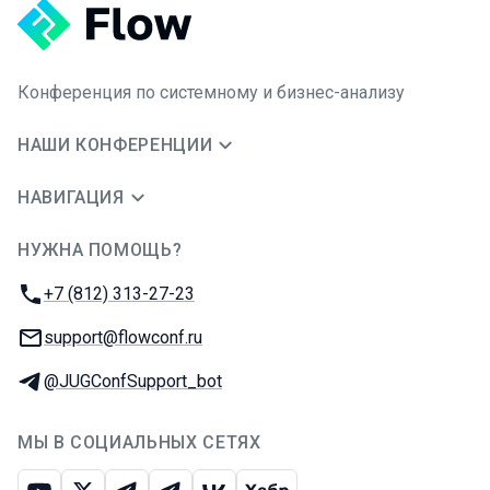
Конференция по системному и бизнес-анализу
НАШИ КОНФЕРЕНЦИИ
НАВИГАЦИЯ
НУЖНА ПОМОЩЬ?
JUG Ru Group
Телефон:
+7 (812) 313-27-23
E-mail:
support@flowconf.ru
Телеграм:
@JUGConfSupport_bot
МЫ В СОЦИАЛЬНЫХ СЕТЯХ