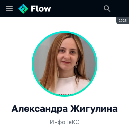
Сезон
2023
Александра Жигулина
ИнфоТеКС