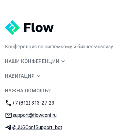
Конференция по системному и бизнес-анализу
НАШИ КОНФЕРЕНЦИИ
НАВИГАЦИЯ
НУЖНА ПОМОЩЬ?
JUG Ru Group
Телефон:
+7 (812) 313-27-23
E-mail:
support@flowconf.ru
Телеграм:
@JUGConfSupport_bot