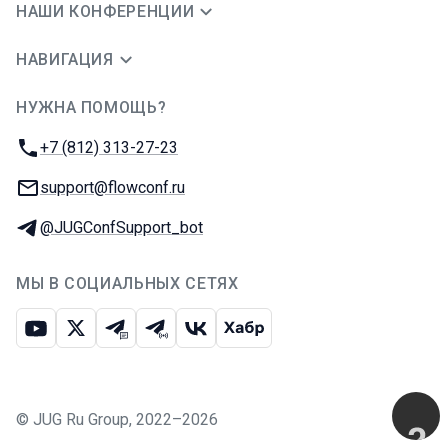
НАШИ КОНФЕРЕНЦИИ
НАВИГАЦИЯ
НУЖНА ПОМОЩЬ?
JUG Ru Group
Телефон:
+7 (812) 313-27-23
E-mail:
support@flowconf.ru
Телеграм:
@JUGConfSupport_bot
МЫ В СОЦИАЛЬНЫХ СЕТЯХ
Ютуб
Икс
Телеграм-чат
Телеграм-канал
ВКонтакте
Хабр
©
JUG Ru Group
,
2022–2026