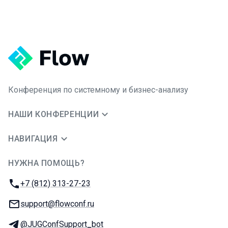
Конференция по системному и бизнес-анализу
НАШИ КОНФЕРЕНЦИИ
НАВИГАЦИЯ
НУЖНА ПОМОЩЬ?
JUG Ru Group
Телефон:
+7 (812) 313-27-23
E-mail:
support@flowconf.ru
Телеграм:
@JUGConfSupport_bot