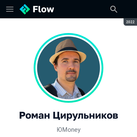
Сезон
2022
Роман Цирульников
ЮMoney