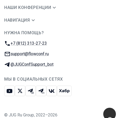
НАШИ КОНФЕРЕНЦИИ
НАВИГАЦИЯ
НУЖНА ПОМОЩЬ?
JUG Ru Group
Телефон:
+7 (812) 313-27-23
E-mail:
support@flowconf.ru
Телеграм:
@JUGConfSupport_bot
МЫ В СОЦИАЛЬНЫХ СЕТЯХ
Ютуб
Икс
Телеграм-чат
Телеграм-канал
ВКонтакте
Хабр
©
JUG Ru Group
,
2022–2026