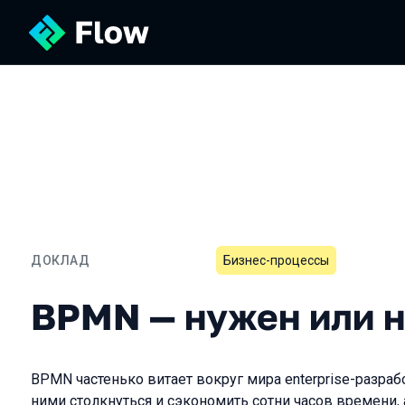
ДОКЛАД
Бизнес-процессы
BPMN — нужен или нет?
BPMN — нужен или н
BPMN частенько витает вокруг мира enterprise-разраб
ними столкнуться и сэкономить сотни часов времени, 