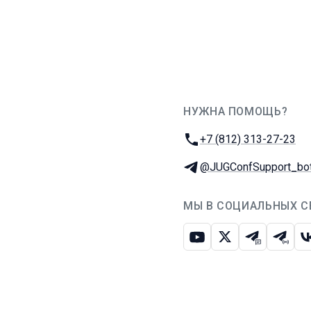
НУЖНА ПОМОЩЬ?
JUG Ru Group
Телефон:
+7 (812) 313-27-23
Телеграм:
@JUGConfSupport_bo
МЫ В СОЦИАЛЬНЫХ С
Ютуб
Икс
Телеграм-
Телег