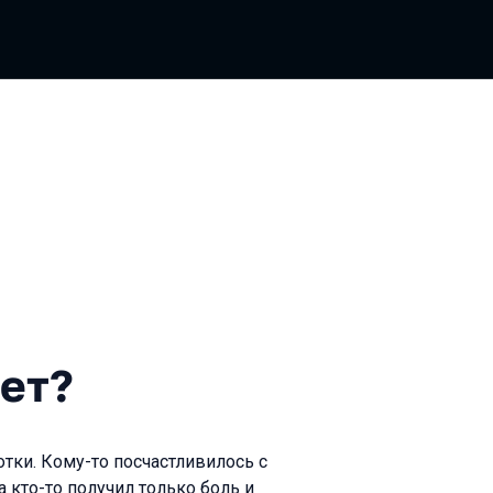
ет?
отки. Кому-то посчастливилось с
а кто-то получил только боль и